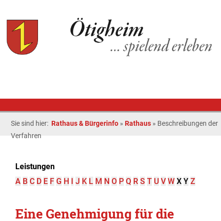
Sie sind hier:
Rathaus & Bürgerinfo
»
Rathaus
»
Beschreibungen der
Verfahren
Leistungen
A
B
C
D
E
F
G
H
I
J
K
L
M
N
O
P
Q
R
S
T
U
V
W
X
Y
Z
Eine Genehmigung für die