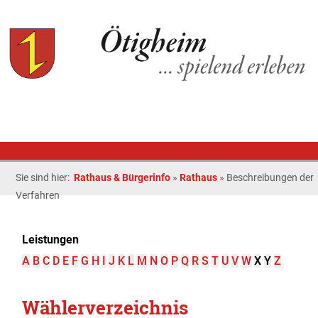
Sie sind hier:
Rathaus & Bürgerinfo
»
Rathaus
»
Beschreibungen der
Verfahren
Leistungen
A
B
C
D
E
F
G
H
I
J
K
L
M
N
O
P
Q
R
S
T
U
V
W
X
Y
Z
Wählerverzeichnis