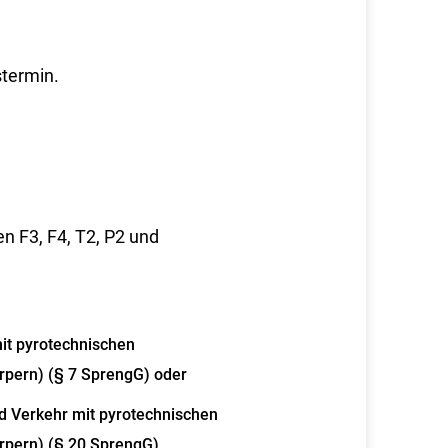
termin.
n F3, F4, T2, P2 und
it pyrotechnischen
pern) (§ 7 SprengG) oder
 Verkehr mit pyrotechnischen
rpern) (§ 20 SprengG)