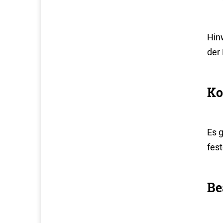
Hin
der
Ko
Es 
fes
Be