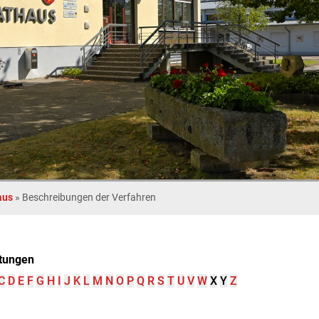
aus
»
Beschreibungen der Verfahren
tungen
C
D
E
F
G
H
I
J
K
L
M
N
O
P
Q
R
S
T
U
V
W
X
Y
Z