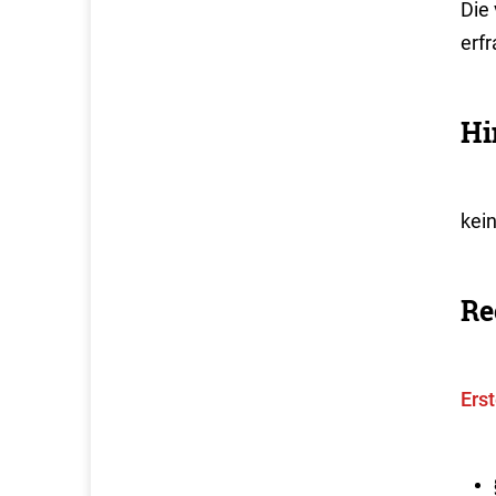
Die
erf
Hi
kei
Re
Ers