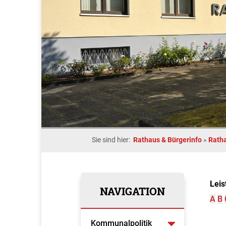
Sie sind hier:
Rathaus & Bürgerinfo
»
Rath
Leis
NAVIGATION
A
B
Kommunalpolitik