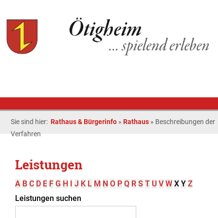
Sie sind hier:
Rathaus & Bürgerinfo
»
Rathaus
»
Beschreibungen der
Verfahren
Leistungen
A
B
C
D
E
F
G
H
I
J
K
L
M
N
O
P
Q
R
S
T
U
V
W
X
Y
Z
Leistungen suchen