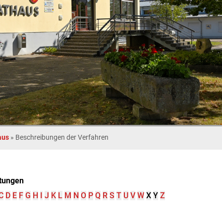
aus
»
Beschreibungen der Verfahren
tungen
C
D
E
F
G
H
I
J
K
L
M
N
O
P
Q
R
S
T
U
V
W
X
Y
Z