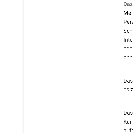
Das
Men
Per
Schw
Int
ode
ohn
Das
es 
Das
Kün
auf