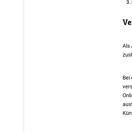
Ve
Als
zust
Bei
vers
Onl
aus
Kün