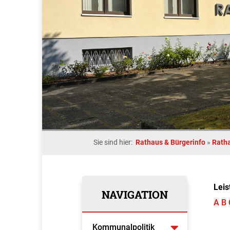
Sie sind hier:
Rathaus & Bürgerinfo
»
Rath
Leis
NAVIGATION
A
B
Kommunalpolitik