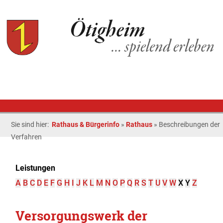
Sie sind hier:
Rathaus & Bürgerinfo
»
Rathaus
»
Beschreibungen der
Verfahren
Leistungen
A
B
C
D
E
F
G
H
I
J
K
L
M
N
O
P
Q
R
S
T
U
V
W
X
Y
Z
Versorgungswerk der