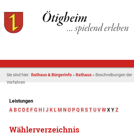
Sie sind hier:
Rathaus & Bürgerinfo
»
Rathaus
»
Beschreibungen der
Verfahren
Leistungen
A
B
C
D
E
F
G
H
I
J
K
L
M
N
O
P
Q
R
S
T
U
V
W
X
Y
Z
Wählerverzeichnis