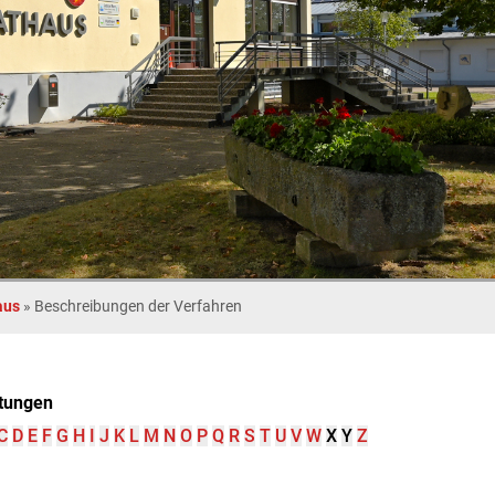
aus
»
Beschreibungen der Verfahren
tungen
C
D
E
F
G
H
I
J
K
L
M
N
O
P
Q
R
S
T
U
V
W
X
Y
Z