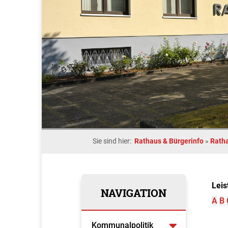
Sie sind hier:
Rathaus & Bürgerinfo
»
Rath
Leis
NAVIGATION
A
B
Kommunalpolitik