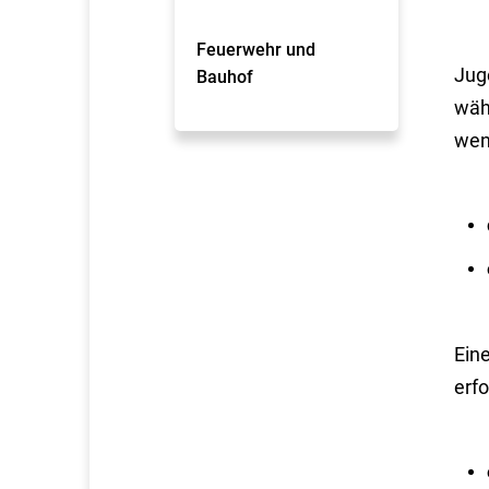
Feuerwehr und
Jug
Bauhof
währ
we
Ein
erfo