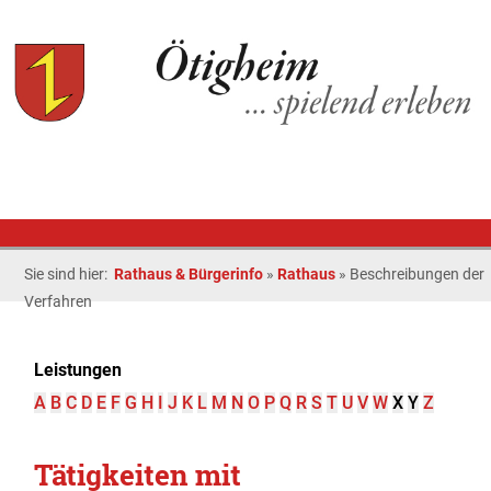
Sie sind hier:
Rathaus & Bürgerinfo
»
Rathaus
»
Beschreibungen der
Verfahren
Leistungen
A
B
C
D
E
F
G
H
I
J
K
L
M
N
O
P
Q
R
S
T
U
V
W
X
Y
Z
Tätigkeiten mit