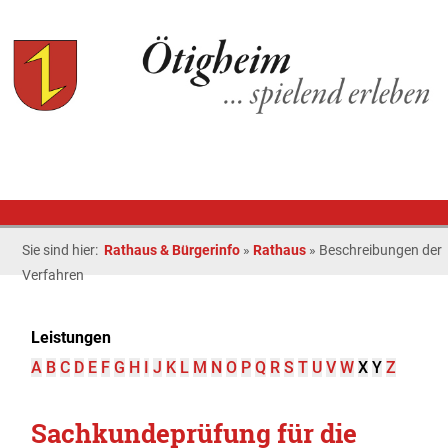
Sie sind hier:
Rathaus & Bürgerinfo
»
Rathaus
»
Beschreibungen der
Verfahren
Leistungen
A
B
C
D
E
F
G
H
I
J
K
L
M
N
O
P
Q
R
S
T
U
V
W
X
Y
Z
Sachkundeprüfung für die