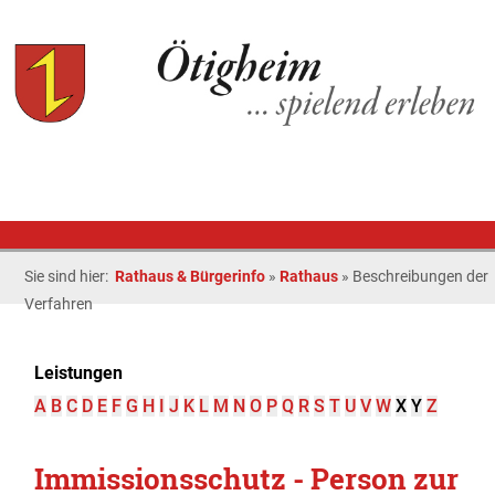
Sie sind hier:
Rathaus & Bürgerinfo
»
Rathaus
»
Beschreibungen der
Verfahren
Leistungen
A
B
C
D
E
F
G
H
I
J
K
L
M
N
O
P
Q
R
S
T
U
V
W
X
Y
Z
Immissionsschutz - Person zur