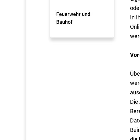
oder
Feuerwehr und
In 
Bauhof
Onl
wer
Vor
Übe
werd
aus
Die
Ber
Dat
Bei
die