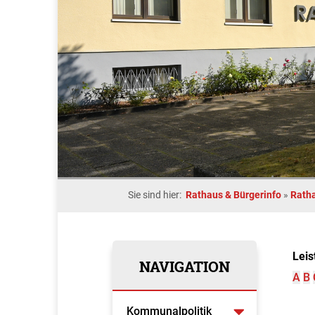
Sie sind hier:
Rathaus & Bürgerinfo
»
Rath
Leis
NAVIGATION
A
B
Kommunalpolitik