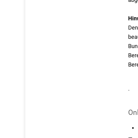
Hin
Den
bea
Bun
Ber
Bere
.
On