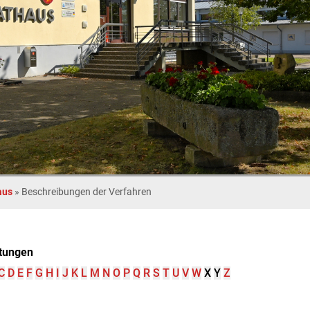
aus
»
Beschreibungen der Verfahren
tungen
C
D
E
F
G
H
I
J
K
L
M
N
O
P
Q
R
S
T
U
V
W
X
Y
Z