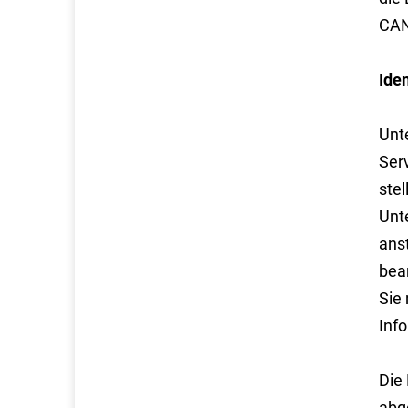
CAN
Ide
Unt
Ser
stel
Unt
anst
bea
Sie
Info
Die
abg