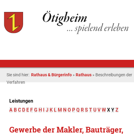
Sie sind hier:
Rathaus & Bürgerinfo
»
Rathaus
»
Beschreibungen der
Verfahren
Leistungen
A
B
C
D
E
F
G
H
I
J
K
L
M
N
O
P
Q
R
S
T
U
V
W
X
Y
Z
Gewerbe der Makler, Bauträger,