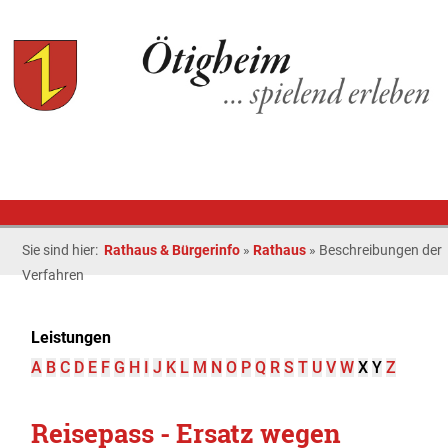
Sie sind hier:
Rathaus & Bürgerinfo
»
Rathaus
»
Beschreibungen der
Verfahren
Leistungen
A
B
C
D
E
F
G
H
I
J
K
L
M
N
O
P
Q
R
S
T
U
V
W
X
Y
Z
Reisepass - Ersatz wegen