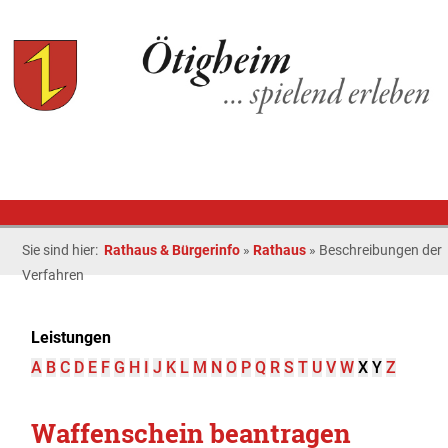
Sie sind hier:
Rathaus & Bürgerinfo
»
Rathaus
»
Beschreibungen der
Verfahren
Leistungen
A
B
C
D
E
F
G
H
I
J
K
L
M
N
O
P
Q
R
S
T
U
V
W
X
Y
Z
Waffenschein beantragen