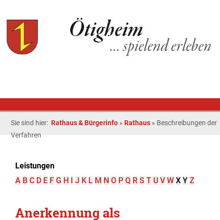
Sie sind hier:
Rathaus & Bürgerinfo
»
Rathaus
»
Beschreibungen der
Verfahren
Leistungen
A
B
C
D
E
F
G
H
I
J
K
L
M
N
O
P
Q
R
S
T
U
V
W
X
Y
Z
Anerkennung als