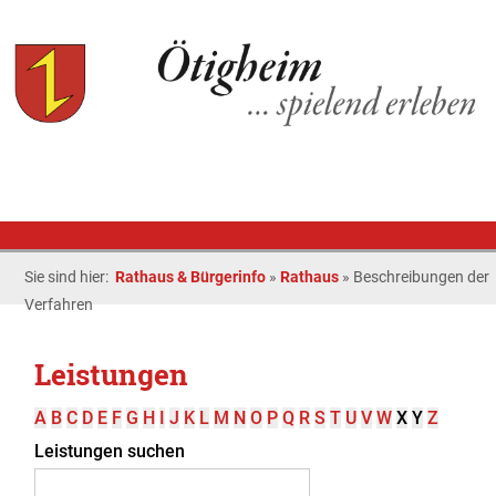
Sie sind hier:
Rathaus & Bürgerinfo
»
Rathaus
»
Beschreibungen der
Verfahren
Leistungen
A
B
C
D
E
F
G
H
I
J
K
L
M
N
O
P
Q
R
S
T
U
V
W
X
Y
Z
Leistungen suchen