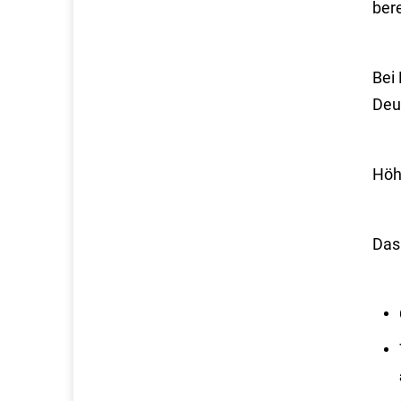
ber
Bei
Deu
Höh
Das