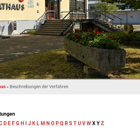
aus
»
Beschreibungen der Verfahren
tungen
C
D
E
F
G
H
I
J
K
L
M
N
O
P
Q
R
S
T
U
V
W
X
Y
Z