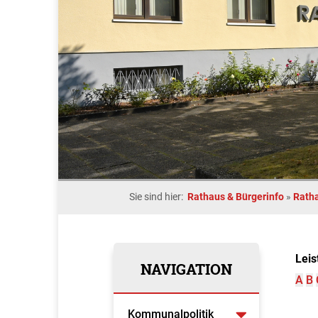
Sie sind hier:
Rathaus & Bürgerinfo
»
Rath
Leis
NAVIGATION
A
B
Kommunalpolitik