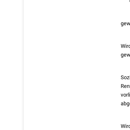
gew
Wir
gew
Soz
Ren
vor
abg
Wird