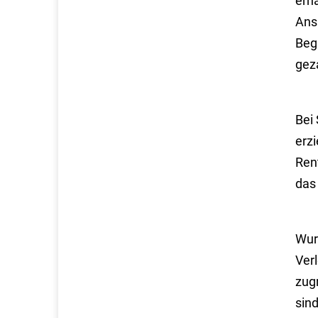
erh
Ans
Beg
gez
Bei
erz
Rent
das
Wur
Ver
zug
sin