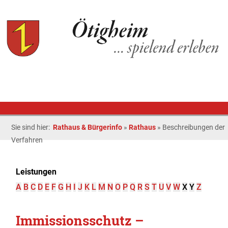
Sie sind hier:
Rathaus & Bürgerinfo
»
Rathaus
»
Beschreibungen der
Verfahren
Leistungen
A
B
C
D
E
F
G
H
I
J
K
L
M
N
O
P
Q
R
S
T
U
V
W
X
Y
Z
Immissionsschutz –