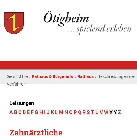
Sie sind hier:
Rathaus & Bürgerinfo
»
Rathaus
»
Beschreibungen der
Verfahren
Leistungen
A
B
C
D
E
F
G
H
I
J
K
L
M
N
O
P
Q
R
S
T
U
V
W
X
Y
Z
Zahnärztliche