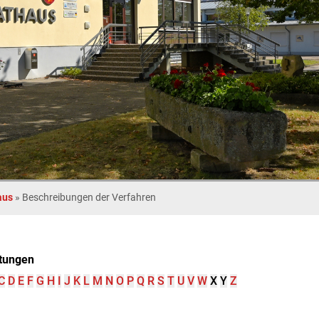
aus
»
Beschreibungen der Verfahren
tungen
C
D
E
F
G
H
I
J
K
L
M
N
O
P
Q
R
S
T
U
V
W
X
Y
Z