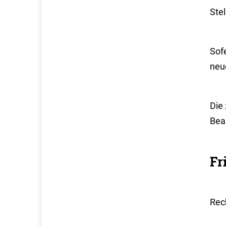
Ste
Sofe
neu
Die 
Bea
Fr
Rech