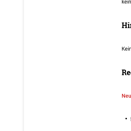
kei
Hi
Kei
Re
Neu