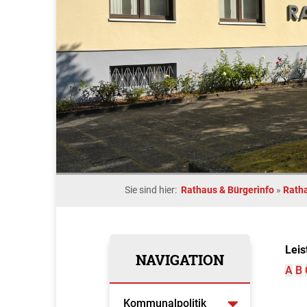
Sie sind hier:
Rathaus & Bürgerinfo
»
Rath
Leis
NAVIGATION
A
B
Kommunalpolitik