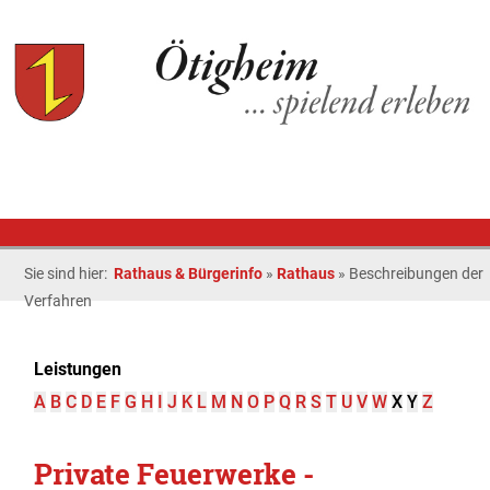
Sie sind hier:
Rathaus & Bürgerinfo
»
Rathaus
»
Beschreibungen der
Verfahren
Leistungen
A
B
C
D
E
F
G
H
I
J
K
L
M
N
O
P
Q
R
S
T
U
V
W
X
Y
Z
Private Feuerwerke -