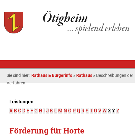
Sie sind hier:
Rathaus & Bürgerinfo
»
Rathaus
»
Beschreibungen der
Verfahren
Leistungen
A
B
C
D
E
F
G
H
I
J
K
L
M
N
O
P
Q
R
S
T
U
V
W
X
Y
Z
Förderung für Horte