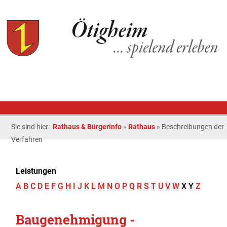
Sie sind hier:
Rathaus & Bürgerinfo
»
Rathaus
»
Beschreibungen der
Verfahren
Leistungen
A
B
C
D
E
F
G
H
I
J
K
L
M
N
O
P
Q
R
S
T
U
V
W
X
Y
Z
Baugenehmigung -