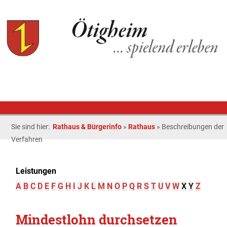
Sie sind hier:
Rathaus & Bürgerinfo
»
Rathaus
»
Beschreibungen der
Verfahren
Leistungen
A
B
C
D
E
F
G
H
I
J
K
L
M
N
O
P
Q
R
S
T
U
V
W
X
Y
Z
Mindestlohn durchsetzen