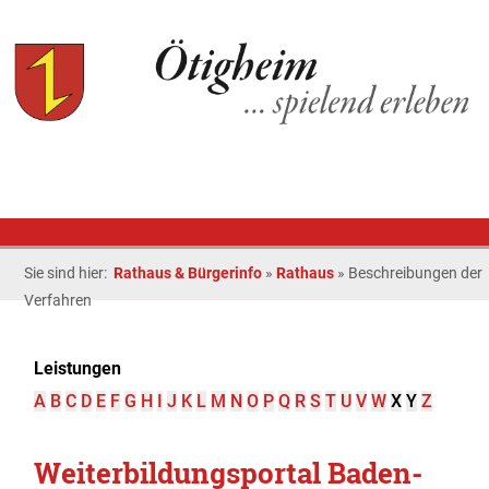
Sie sind hier:
Rathaus & Bürgerinfo
»
Rathaus
»
Beschreibungen der
Verfahren
Leistungen
A
B
C
D
E
F
G
H
I
J
K
L
M
N
O
P
Q
R
S
T
U
V
W
X
Y
Z
Weiterbildungsportal Baden-