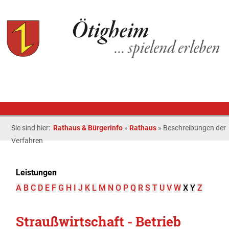
Sie sind hier:
Rathaus & Bürgerinfo
»
Rathaus
»
Beschreibungen der
Verfahren
Leistungen
A
B
C
D
E
F
G
H
I
J
K
L
M
N
O
P
Q
R
S
T
U
V
W
X
Y
Z
Straußwirtschaft - Betrieb