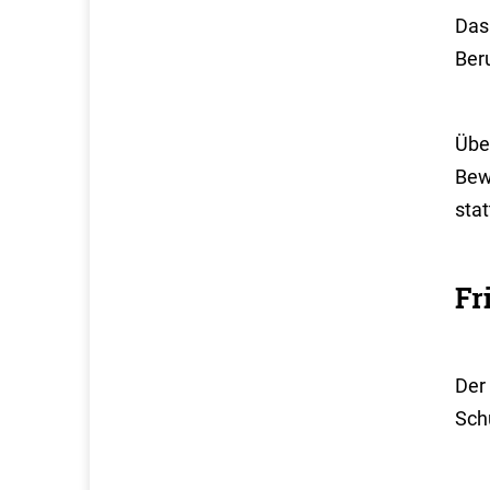
Das 
Ber
Über
Bew
sta
Fr
Der
Sch