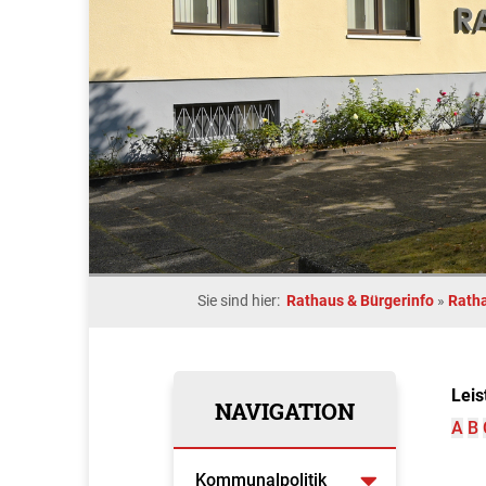
Sie sind hier:
Rathaus & Bürgerinfo
»
Rath
Leis
NAVIGATION
A
B
Kommunalpolitik