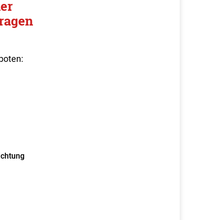
er
ragen
boten:
ichtung