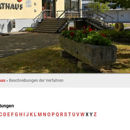
aus
»
Beschreibungen der Verfahren
tungen
C
D
E
F
G
H
I
J
K
L
M
N
O
P
Q
R
S
T
U
V
W
X
Y
Z