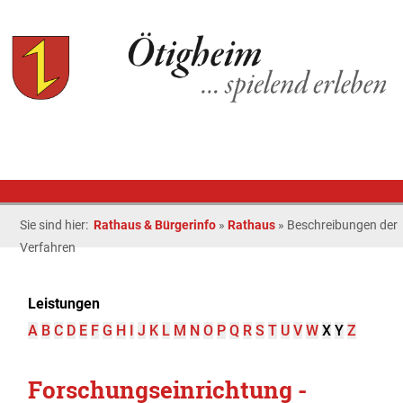
Sie sind hier:
Rathaus & Bürgerinfo
»
Rathaus
»
Beschreibungen der
Verfahren
Leistungen
A
B
C
D
E
F
G
H
I
J
K
L
M
N
O
P
Q
R
S
T
U
V
W
X
Y
Z
Forschungseinrichtung -