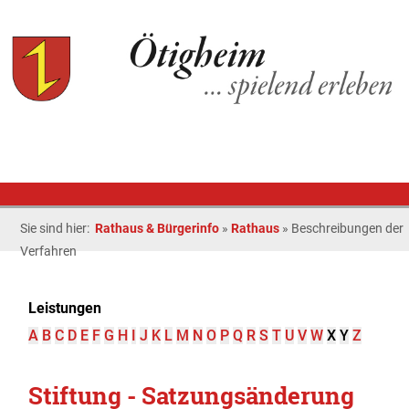
Sie sind hier:
Rathaus & Bürgerinfo
»
Rathaus
»
Beschreibungen der
Verfahren
Leistungen
A
B
C
D
E
F
G
H
I
J
K
L
M
N
O
P
Q
R
S
T
U
V
W
X
Y
Z
Stiftung - Satzungsänderung