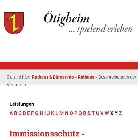
Sie sind hier:
Rathaus & Bürgerinfo
»
Rathaus
»
Beschreibungen der
Verfahren
Leistungen
A
B
C
D
E
F
G
H
I
J
K
L
M
N
O
P
Q
R
S
T
U
V
W
X
Y
Z
Immissionsschutz -