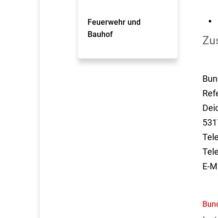
Feuerwehr und
Bauhof
Zus
Bun
Ref
Dei
531
Tel
Tel
E-M
Bund