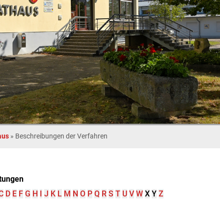
aus
»
Beschreibungen der Verfahren
tungen
C
D
E
F
G
H
I
J
K
L
M
N
O
P
Q
R
S
T
U
V
W
X
Y
Z