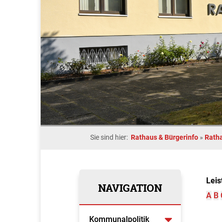
Sie sind hier:
Rathaus & Bürgerinfo
»
Rath
Leis
NAVIGATION
A
B
Kommunalpolitik