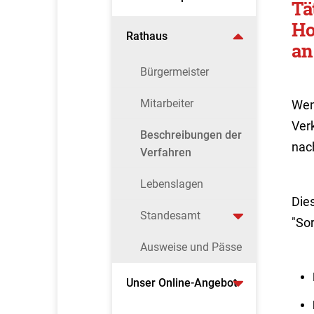
Tä
Ho
Rathaus
an
Bürgermeister
Mitarbeiter
Wen
Verk
Beschreibungen der
nac
Verfahren
Lebenslagen
Dies
Standesamt
"Sor
Ausweise und Pässe
Unser Online-Angebot