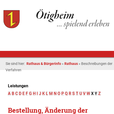
Sie sind hier:
Rathaus & Bürgerinfo
»
Rathaus
»
Beschreibungen der
Verfahren
Leistungen
A
B
C
D
E
F
G
H
I
J
K
L
M
N
O
P
Q
R
S
T
U
V
W
X
Y
Z
Bestellung, Änderung der