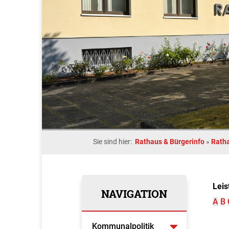
Sie sind hier:
Rathaus & Bürgerinfo
»
Rath
Leis
NAVIGATION
A
B
Kommunalpolitik