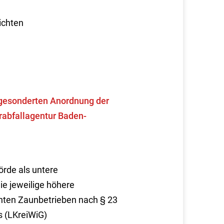
ichten
r gesonderten Anordnung der
rabfallagentur Baden-
örde als untere
ie jeweilige höhere
nten Zaunbetrieben nach § 23
 (LKreiWiG)