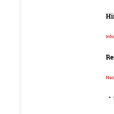
Hi
Inf
Re
Nac