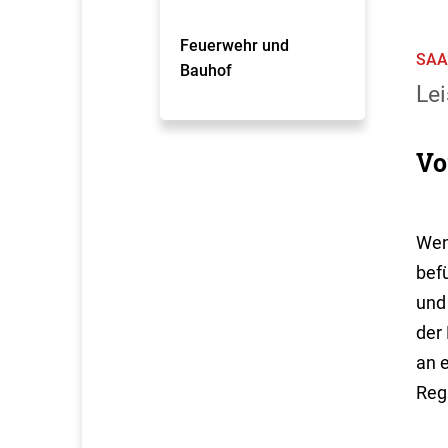
Feuerwehr und
SAA
Bauhof
Lei
Vo
Wen
befü
und
der
an 
Reg