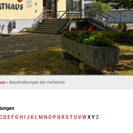
aus
»
Beschreibungen der Verfahren
tungen
C
D
E
F
G
H
I
J
K
L
M
N
O
P
Q
R
S
T
U
V
W
X
Y
Z