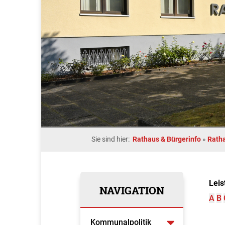
Sie sind hier:
Rathaus & Bürgerinfo
»
Rath
Leis
NAVIGATION
A
B
Kommunalpolitik