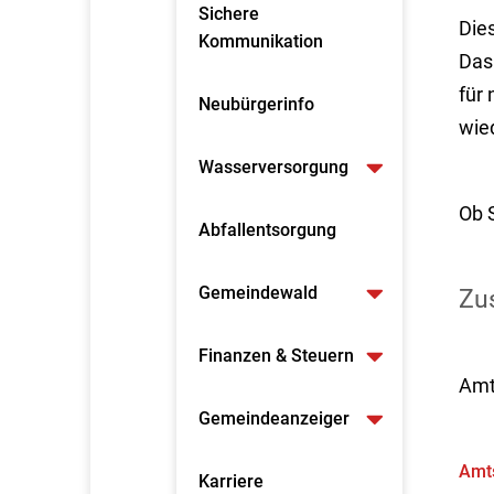
Sichere
Dies
Kommunikation
Das
für
n
Neubürgerinfo
wie
Wasserversorgung
Ob 
Abfallentsorgung
Gemeindewald
Zus
Finanzen & Steuern
Amt
Gemeindeanzeiger
Amts
Karriere