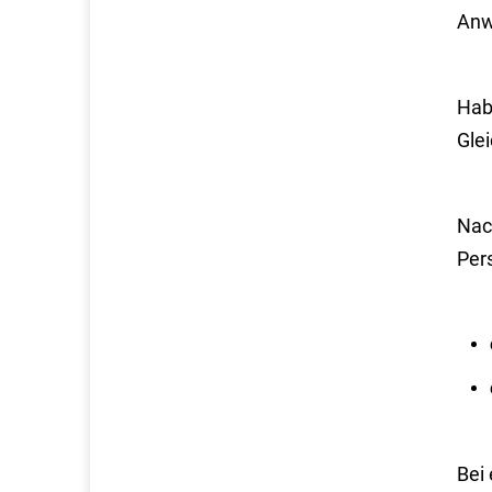
Anw
Habe
Glei
Nac
Pers
Bei 