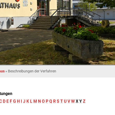
aus
»
Beschreibungen der Verfahren
tungen
C
D
E
F
G
H
I
J
K
L
M
N
O
P
Q
R
S
T
U
V
W
X
Y
Z