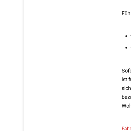
Führ
Sof
ist
sich
bez
Wohn
Fahr