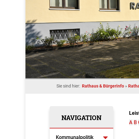
Sie sind hier:
Rathaus & Bürgerinfo
»
Rath
Leis
NAVIGATION
A
B
Kommunalpolitik