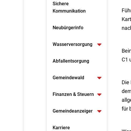
Sichere
Füh
Kommunikation
Kar
Neubürgerinfo
nac
Wasserversorgung
Bei
C1 
Abfallentsorgung
Gemeindewald
Die 
dem 
Finanzen & Steuern
all
für 
Gemeindeanzeiger
Karriere