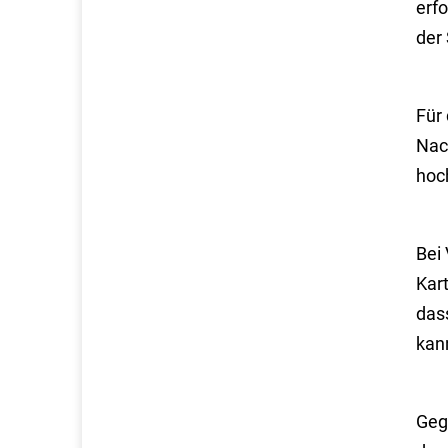
erfo
der 
Für 
Nac
hoc
Bei 
Kar
das
kann
Geg