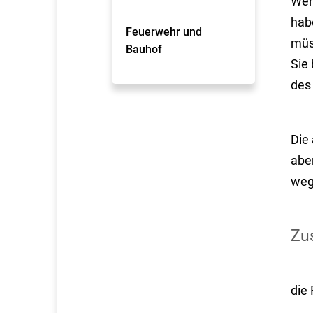
Wenn
hab
Feuerwehr und
müs
Bauhof
Sie
des
Die
abe
weg
Zus
die