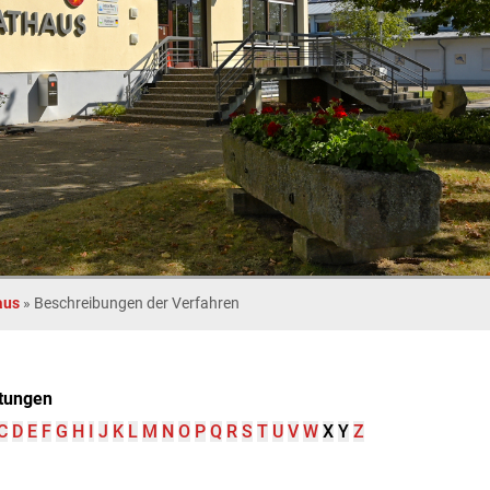
aus
»
Beschreibungen der Verfahren
tungen
C
D
E
F
G
H
I
J
K
L
M
N
O
P
Q
R
S
T
U
V
W
X
Y
Z