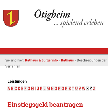
Sie sind hier:
Rathaus & Bürgerinfo
»
Rathaus
»
Beschreibungen der
Verfahren
Leistungen
A
B
C
D
E
F
G
H
I
J
K
L
M
N
O
P
Q
R
S
T
U
V
W
X
Y
Z
Einstiegsgeld beantragen