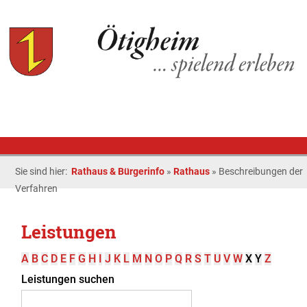
Sie sind hier:
Rathaus & Bürgerinfo
»
Rathaus
»
Beschreibungen der
Verfahren
Leistungen
A
B
C
D
E
F
G
H
I
J
K
L
M
N
O
P
Q
R
S
T
U
V
W
X
Y
Z
Leistungen suchen