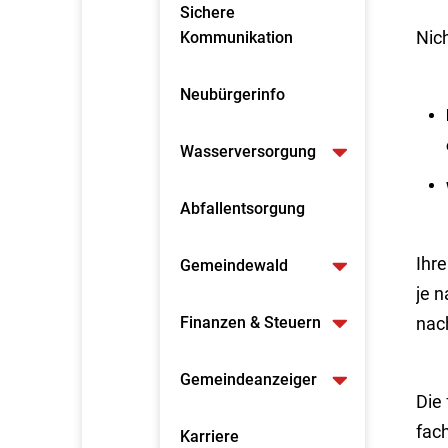
Sichere
Nich
Kommunikation
Neubürgerinfo
Wasserversorgung
Abfallentsorgung
Ihr
Gemeindewald
je 
Finanzen & Steuern
nac
Gemeindeanzeiger
Die
fac
Karriere