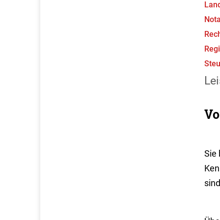
Lan
Not
Rec
Regi
Ste
Lei
Vo
Sie 
Kenn
sind