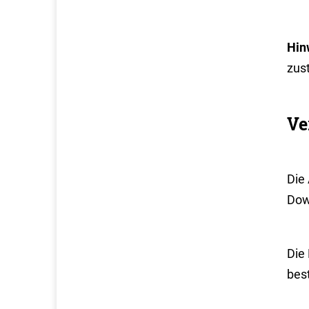
Hin
zust
Ve
Die
Dow
Die 
bes