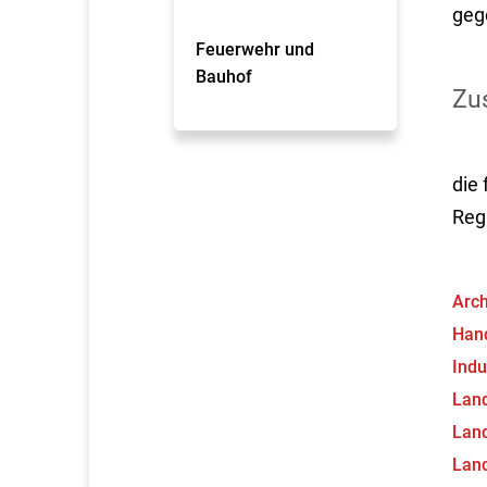
geg
Feuerwehr und
Bauhof
Zus
die
Reg
Arc
Han
Indu
Lan
Lan
Lan