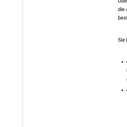
Über
die
bes
Sie