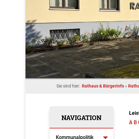
Sie sind hier:
Rathaus & Bürgerinfo
»
Rath
Leis
NAVIGATION
A
B
Kommunalpolitik