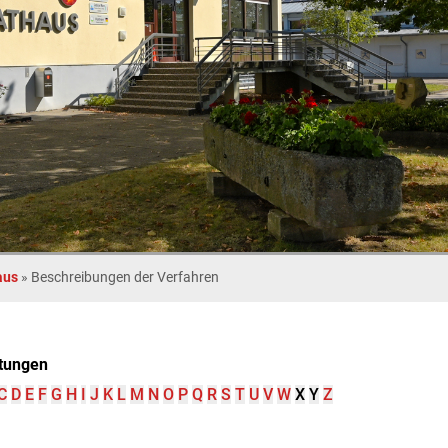
aus
»
Beschreibungen der Verfahren
tungen
C
D
E
F
G
H
I
J
K
L
M
N
O
P
Q
R
S
T
U
V
W
X
Y
Z