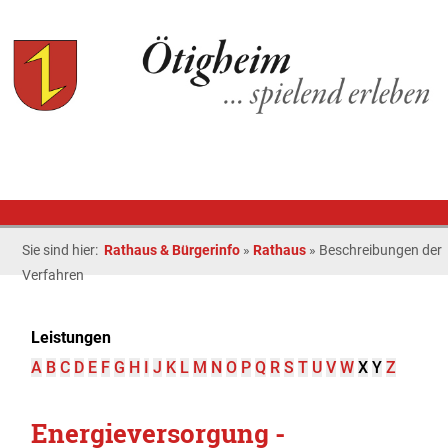
Sie sind hier:
Rathaus & Bürgerinfo
»
Rathaus
»
Beschreibungen der
Verfahren
Leistungen
A
B
C
D
E
F
G
H
I
J
K
L
M
N
O
P
Q
R
S
T
U
V
W
X
Y
Z
Energieversorgung -