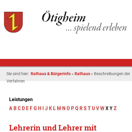
Sie sind hier:
Rathaus & Bürgerinfo
»
Rathaus
»
Beschreibungen der
Verfahren
Leistungen
A
B
C
D
E
F
G
H
I
J
K
L
M
N
O
P
Q
R
S
T
U
V
W
X
Y
Z
Lehrerin und Lehrer mit