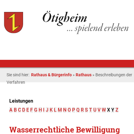
Sie sind hier:
Rathaus & Bürgerinfo
»
Rathaus
»
Beschreibungen der
Verfahren
Leistungen
A
B
C
D
E
F
G
H
I
J
K
L
M
N
O
P
Q
R
S
T
U
V
W
X
Y
Z
Wasserrechtliche Bewilligung