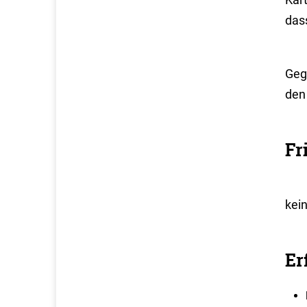
dass
Geg
den 
Fr
kei
Er