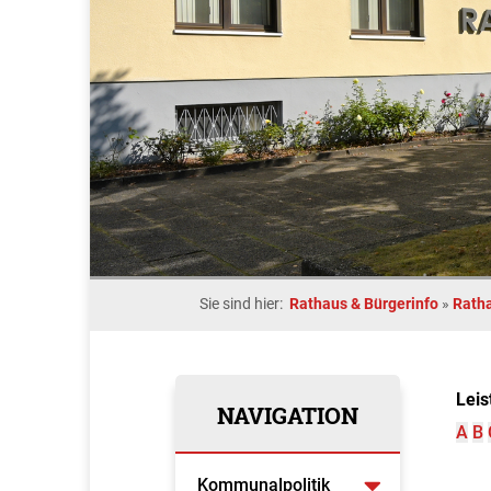
Sie sind hier:
Rathaus & Bürgerinfo
»
Rath
Leis
NAVIGATION
A
B
Kommunalpolitik