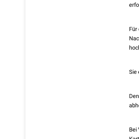
erf
Für 
Nac
hoc
Sie
Den
abh
Bei 
Kar