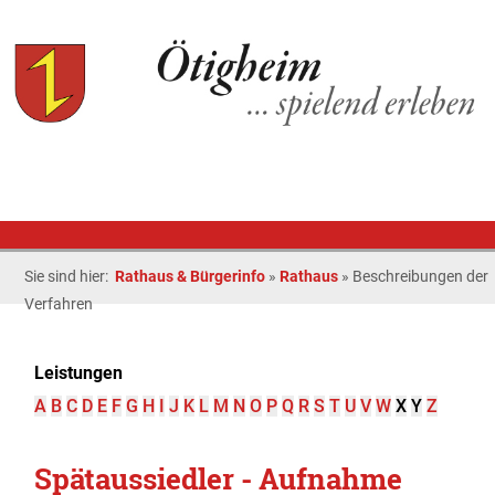
Sie sind hier:
Rathaus & Bürgerinfo
»
Rathaus
»
Beschreibungen der
Verfahren
Leistungen
A
B
C
D
E
F
G
H
I
J
K
L
M
N
O
P
Q
R
S
T
U
V
W
X
Y
Z
Spätaussiedler - Aufnahme