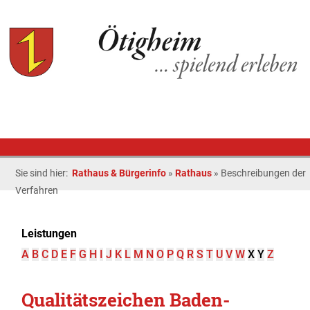
Sie sind hier:
Rathaus & Bürgerinfo
»
Rathaus
»
Beschreibungen der
Verfahren
Leistungen
A
B
C
D
E
F
G
H
I
J
K
L
M
N
O
P
Q
R
S
T
U
V
W
X
Y
Z
Qualitätszeichen Baden-