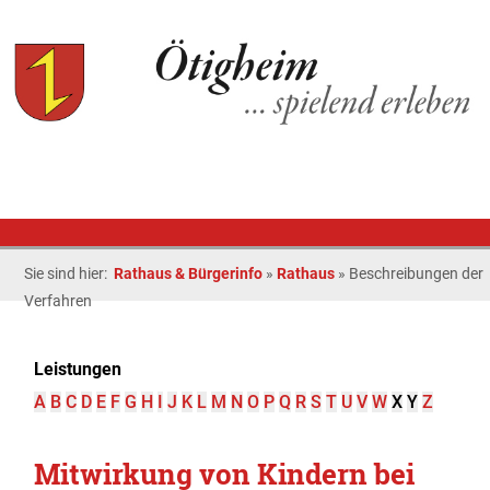
Sie sind hier:
Rathaus & Bürgerinfo
»
Rathaus
»
Beschreibungen der
Verfahren
Leistungen
A
B
C
D
E
F
G
H
I
J
K
L
M
N
O
P
Q
R
S
T
U
V
W
X
Y
Z
Mitwirkung von Kindern bei