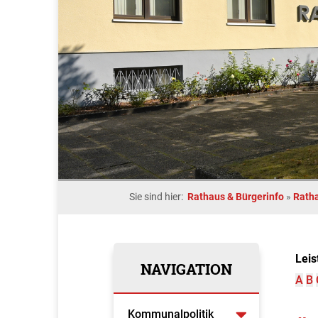
Sie sind hier:
Rathaus & Bürgerinfo
»
Rath
Leis
NAVIGATION
A
B
Kommunalpolitik