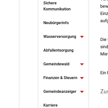
Sichere
bewä
Kommunikation
Ein
auf
Neubürgerinfo
Wasserversorgung
Die 
sin
Abfallentsorgung
Mie
Gemeindewald
Ein
Finanzen & Steuern
Zus
Gemeindeanzeiger
Karriere