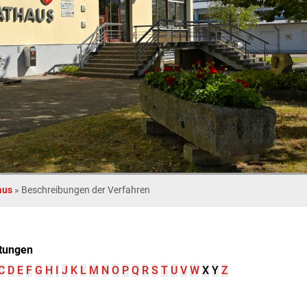
aus
»
Beschreibungen der Verfahren
tungen
C
D
E
F
G
H
I
J
K
L
M
N
O
P
Q
R
S
T
U
V
W
X
Y
Z