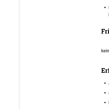
Fr
kei
Er