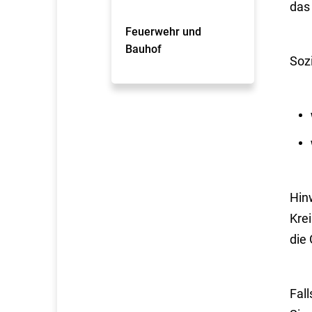
das
Feuerwehr und
Bauhof
Sozi
Hinw
Kre
die
Fall