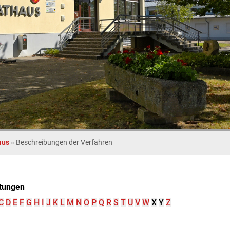
aus
»
Beschreibungen der Verfahren
tungen
C
D
E
F
G
H
I
J
K
L
M
N
O
P
Q
R
S
T
U
V
W
X
Y
Z