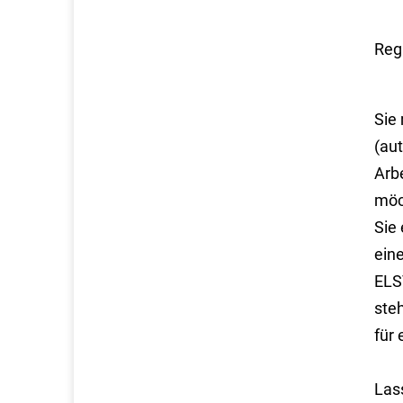
Reg
Sie
(aut
Arb
möc
Sie 
eine
ELST
ste
für 
Las