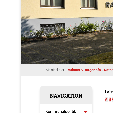
Sie sind hier:
Rathaus & Bürgerinfo
»
Rath
Leis
NAVIGATION
A
B
Kommunalpolitik