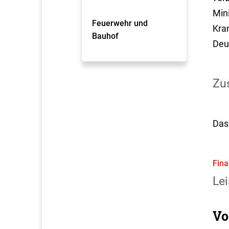
Min
Feuerwehr und
Kra
Bauhof
Deu
Zus
Das
Fina
Lei
Vo