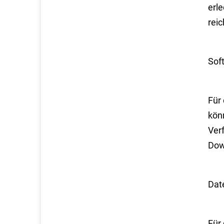
erle
reic
Sof
Für
kön
Ver
Dow
Dat
Für