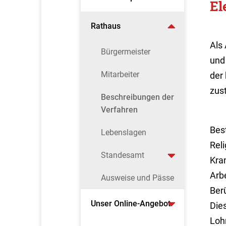
El
Rathaus
Als
Bürgermeister
und
Mitarbeiter
der
zus
Beschreibungen der
Verfahren
Bes
Lebenslagen
Rel
Standesamt
Kra
Arb
Ausweise und Pässe
Ber
Unser Online-Angebot
Die
Loh