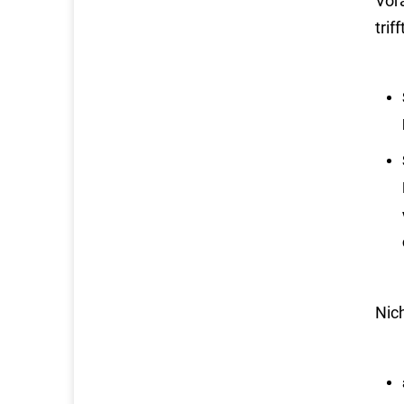
Vor
trif
Nich