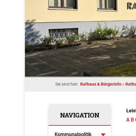
Sie sind hier:
Rathaus & Bürgerinfo
»
Rath
Leis
NAVIGATION
A
B
Kommunalpolitik