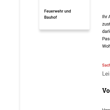
Feuerwehr und
Ihr 
Bauhof
zus
dar
Pas
Woh
Sach
Lei
Vo