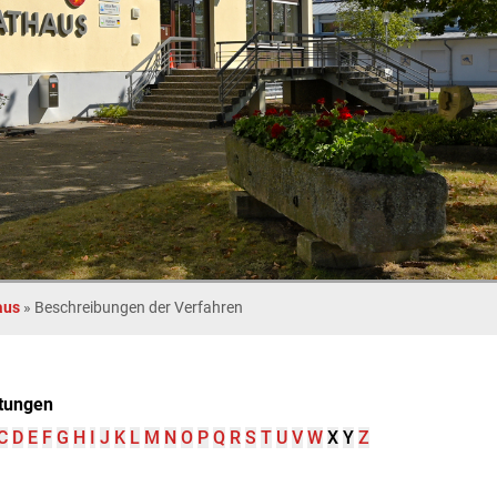
aus
»
Beschreibungen der Verfahren
tungen
C
D
E
F
G
H
I
J
K
L
M
N
O
P
Q
R
S
T
U
V
W
X
Y
Z