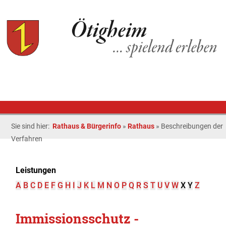
Sie sind hier:
Rathaus & Bürgerinfo
»
Rathaus
»
Beschreibungen der
Verfahren
Leistungen
A
B
C
D
E
F
G
H
I
J
K
L
M
N
O
P
Q
R
S
T
U
V
W
X
Y
Z
Immissionsschutz -